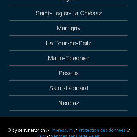
Saint-Légier-La Chiésaz
Martigny
La Tour-de-Peilz
Marin-Epagnier
Peseux
Saint-Léonard
Nendaz
© by serrurier24.ch //
Impressum
//
Protection des données
//
CGV
//
Services serrurerie Valais