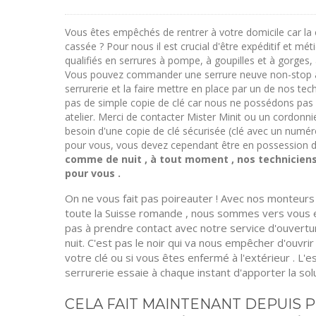
Vous êtes empêchés de rentrer à votre domicile car la 
cassée ? Pour nous il est crucial d'être expéditif et mét
qualifiés en serrures à pompe, à goupilles et à gorges, 
Vous pouvez commander une serrure neuve non-stop a
serrurerie et la faire mettre en place par un de nos tec
pas de simple copie de clé car nous ne possédons pas 
atelier. Merci de contacter Mister Minit ou un cordonni
besoin d'une copie de clé sécurisée (clé avec un nu
pour vous, vous devez cependant être en possession de
comme de nuit , à tout moment , nos techniciens 
pour vous .
On ne vous fait pas poireauter ! Avec nos monteur
toute la Suisse romande , nous sommes vers vous e
pas à prendre contact avec notre service d'ouvertu
nuit. C'est pas le noir qui va nous empêcher d'ouvri
votre clé ou si vous êtes enfermé à l'extérieur . L
serrurerie essaie à chaque instant d'apporter la so
CELA FAIT MAINTENANT DEPUIS P