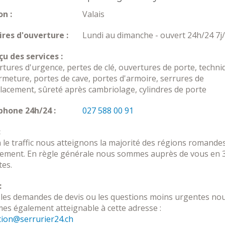
n :
Valais
res d'ouverture :
Lundi au dimanche - ouvert 24h/24 7j
u des services :
tures d'urgence, pertes de clé, ouvertures de porte, techni
rmeture, portes de cave, portes d'armoire, serrures de
acement, sûreté après cambriolage, cylindres de porte
phone 24h/24 :
027 588 00 91
:
 le traffic nous atteignons la majorité des régions romande
dement. En règle générale nous sommes auprès de vous en 
es.
:
les demandes de devis ou les questions moins urgentes no
s également atteignable à cette adresse :
tion@serrurier24.ch