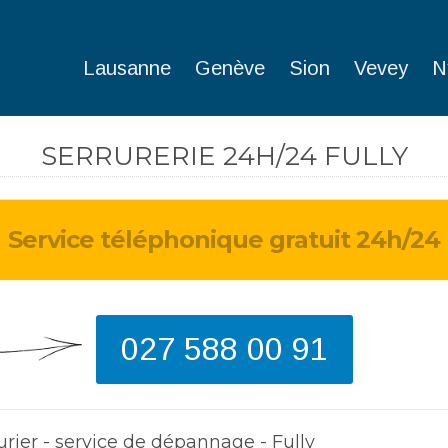
Lausanne
Genève
Sion
Vevey
N
SERRURERIE 24H/24 FULLY
Service téléphonique gratuit 24h/24
J'ai perdu ma clé en 
weekend. Heureusem
monteur est arrivé 
et a pu ouvrir ma po
027 588 00 91
d'entrée.
Dave
de Bulle
urier - service de dépannage - Fully