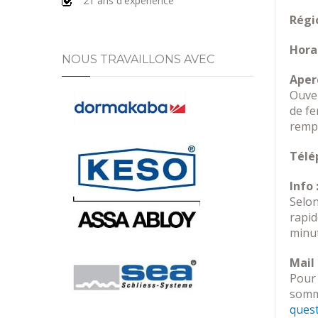
21 ans d'expérience
Régio
Horai
NOUS TRAVAILLONS AVEC
Aperç
Ouver
de fe
rempl
Télé
Info 
Selon
rapi
minut
Mail 
Pour 
somme
ques