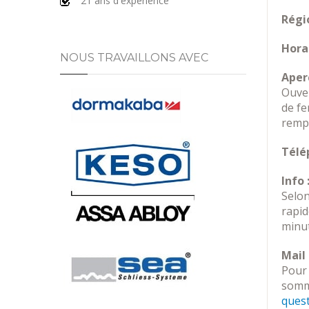
21 ans d'expérience
Régio
Horai
NOUS TRAVAILLONS AVEC
Aperç
Ouver
de fe
rempl
Télé
Info 
Selon
rapi
minut
Mail 
Pour 
somme
ques