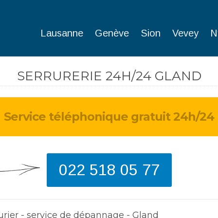
Lausanne
Genève
Sion
Vevey
N
SERRURERIE 24H/24 GLAND
Service téléphonique gratuit 24h/24
J'ai perdu ma clé en 
weekend. Heureusem
monteur est arrivé 
et a pu ouvrir ma po
022 518 05 77
d'entrée.
Dave
de Bulle
urier - service de dépannage - Gland