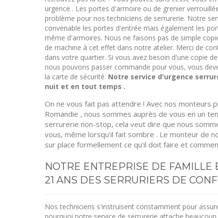
urgence . Les portes d'armoire ou de grenier verrouill
problème pour nos techniciens de serrurerie. Notre serv
convenable les portes d'entrée mais également les po
même d'armoires. Nous ne faisons pas de simple copi
de machine à cet effet dans notre atelier. Merci de con
dans votre quartier. Si vous avez besoin d'une copie de
nous pouvons passer commande pour vous, vous deve
la carte de sécurité.
Notre service d'urgence serrur
nuit et en tout temps .
On ne vous fait pas attendre ! Avec nos monteurs p
Romandie , nous sommes auprès de vous en un temp
serrurerie non-stop, cela veut dire que nous som
vous, même lorsqu'il fait sombre . Le monteur de no
sur place formellement ce qu'il doit faire et comment 
NOTRE ENTREPRISE DE FAMILLE 
21 ANS DES SERRURIERS DE CONF
Nos techniciens s'instruisent constamment pour assurer 
pourquoi notre service de serrurerie attache beaucoup