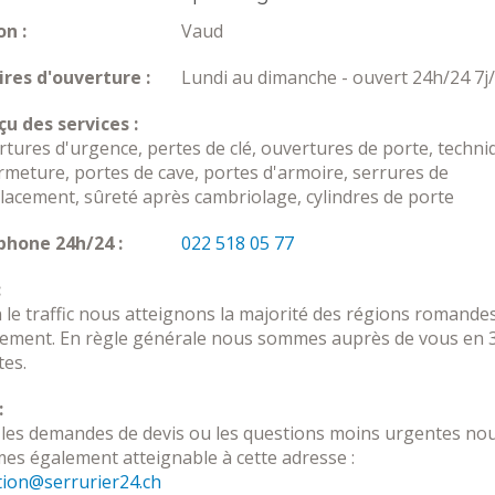
n :
Vaud
res d'ouverture :
Lundi au dimanche - ouvert 24h/24 7j
u des services :
tures d'urgence, pertes de clé, ouvertures de porte, techni
rmeture, portes de cave, portes d'armoire, serrures de
acement, sûreté après cambriolage, cylindres de porte
phone 24h/24 :
022 518 05 77
:
 le traffic nous atteignons la majorité des régions romande
dement. En règle générale nous sommes auprès de vous en 
es.
:
les demandes de devis ou les questions moins urgentes no
s également atteignable à cette adresse :
tion@serrurier24.ch