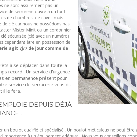
ées ne sont assurément pas un
ice de serrurerie ouvre à un tarif
rtes de chambres, de caves mais
e de clé car nous ne possédons pas
tacter Mister Minit ou un cordonnier
 clé sécurisée (clé avec un numéro)
z cependant être en possession de
erie agit 7j/7 de jour comme de
rêts à se déplacer dans toute la
s record . Un service d'urgence
mes en permanence présent pour
tre service de serrurerie vous dit
il le fera.
EMPLOIE DEPUIS DÉJÀ
IANCE .
un boulot qualifié et spécialisé . Un boulot méticuleux ne peut être 
 d'importance à un équipement adéquat . Nous vous conseillons conce