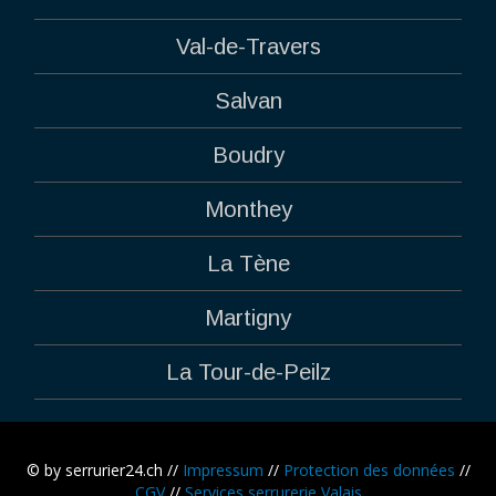
Val-de-Travers
Salvan
Boudry
Monthey
La Tène
Martigny
La Tour-de-Peilz
© by serrurier24.ch //
Impressum
//
Protection des données
//
CGV
//
Services serrurerie Valais