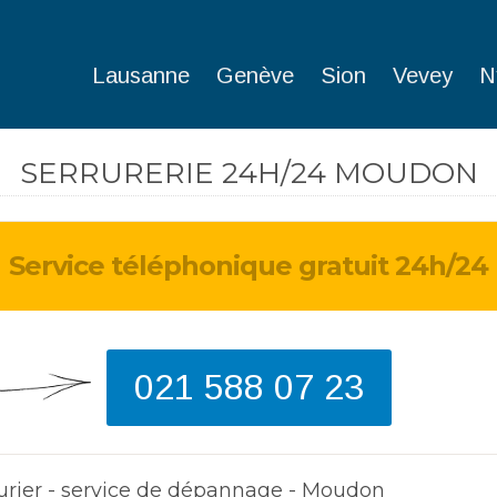
Lausanne
Genève
Sion
Vevey
N
SERRURERIE 24H/24 MOUDON
Service téléphonique gratuit 24h/24
J'ai perdu ma clé en 
weekend. Heureusem
monteur est arrivé 
et a pu ouvrir ma po
021 588 07 23
d'entrée.
Dave
de Bulle
urier - service de dépannage - Moudon