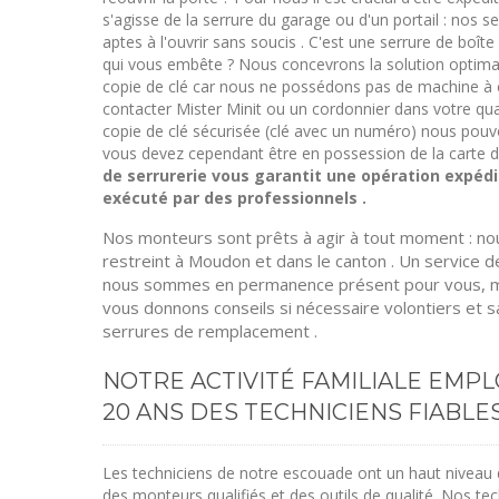
s'agisse de la serrure du garage ou d'un portail : nos 
aptes à l'ouvrir sans soucis . C'est une serrure de boît
qui vous embête ? Nous concevrons la solution optima
copie de clé car nous ne possédons pas de machine à ce
contacter Mister Minit ou un cordonnier dans votre qua
copie de clé sécurisée (clé avec un numéro) nous po
vous devez cependant être en possession de la carte d
de serrurerie vous garantit une opération expédi
exécuté par des professionnels .
Nos monteurs sont prêts à agir à tout moment : no
restreint à Moudon et dans le canton . Un service de
nous sommes en permanence présent pour vous, mê
vous donnons conseils si nécessaire volontiers et 
serrures de remplacement .
NOTRE ACTIVITÉ FAMILIALE EMPL
20 ANS DES TECHNICIENS FIABLES
Les techniciens de notre escouade ont un haut niveau d
des monteurs qualifiés et des outils de qualité. Nos t