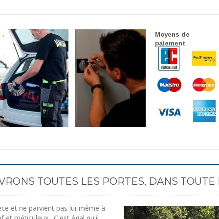
Moyens de
paiement
RONS TOUTES LES PORTES, DANS TOUTE 
èce et ne parvient pas lui-même à
if et méticuleux . C'est égal qu'il