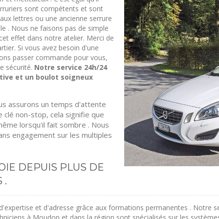
serruriers sont compétents et sont
e aux lettres ou une ancienne serrure
le . Nous ne faisons pas de simple
t effet dans notre atelier. Merci de
rtier. Si vous avez besoin d'une
uvons passer commande pour vous,
e sécurité.
Notre service 24h/24
tive et un boulot soigneux
us assurons un temps d'attente
 clé non-stop, cela signifie que
me lorsqu'il fait sombre . Nous
sans engagement sur les multiples
OIE DEPUIS PLUS DE
 .
'expertise et d'adresse grâce aux formations permanentes . Notre ser
echniciens à Moudon et dans la région sont spécialisés sur les système