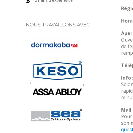
21 ans d'expérience
Régio
Horai
NOUS TRAVAILLONS AVEC
Aperç
Ouver
de fe
rempl
Télé
Info 
Selon
rapi
minut
Mail 
Pour 
somme
ques