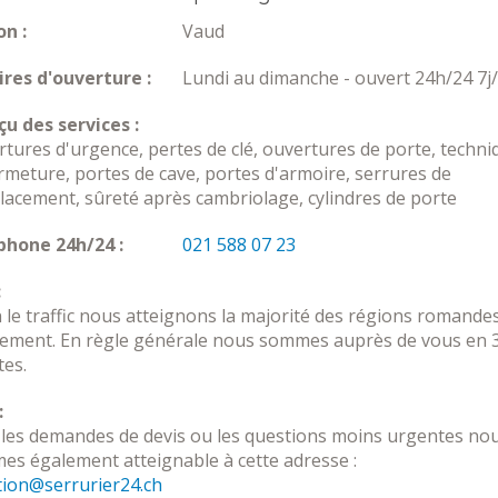
n :
Vaud
res d'ouverture :
Lundi au dimanche - ouvert 24h/24 7j
u des services :
tures d'urgence, pertes de clé, ouvertures de porte, techni
rmeture, portes de cave, portes d'armoire, serrures de
acement, sûreté après cambriolage, cylindres de porte
phone 24h/24 :
021 588 07 23
:
 le traffic nous atteignons la majorité des régions romande
dement. En règle générale nous sommes auprès de vous en 
es.
:
les demandes de devis ou les questions moins urgentes no
s également atteignable à cette adresse :
tion@serrurier24.ch