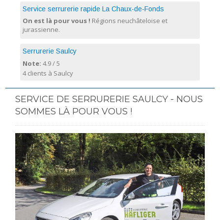
Service serrurerie rapide La Chaux-de-Fonds
On est là pour vous !
Régions neuchâteloise et
jurassienne.
Serrurerie Saulcy
Note:
4.9
/
5
4 clients à Saulcy
SERVICE DE SERRURERIE SAULCY - NOUS
SOMMES LÀ POUR VOUS !