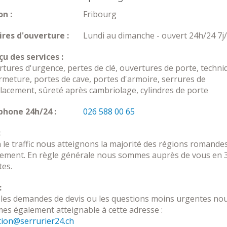
n :
Fribourg
res d'ouverture :
Lundi au dimanche - ouvert 24h/24 7j
u des services :
tures d'urgence, pertes de clé, ouvertures de porte, techni
rmeture, portes de cave, portes d'armoire, serrures de
acement, sûreté après cambriolage, cylindres de porte
phone 24h/24 :
026 588 00 65
:
 le traffic nous atteignons la majorité des régions romande
dement. En règle générale nous sommes auprès de vous en 
es.
:
les demandes de devis ou les questions moins urgentes no
s également atteignable à cette adresse :
tion@serrurier24.ch