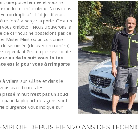
vant une porte fermée et vous ne
e expéditif et méticuleux . Nous nous
verrou impliqué . L'objectif étant
être forcé à perçer la porte. C'est un
qui vous embête ? Nous trouverons la
 de clé car nous ne possédons pas de
ter Mister Minit ou un cordonnier
 clé sécurisée (clé avec un numéro)
z cependant être en possession de
our ou de la nuit vous faites
nce est là pour vous à n'importe
à Villars-sur-Glâne et dans le
 vous avec toutes les
 passé minuit n'est pas un souci
 quand la plupart des gens sont
rie d'urgence vous indique sur
MPLOIE DEPUIS BIEN 20 ANS DES TECHNIC