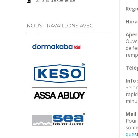
21 ans d'expérience
Régio
Horai
NOUS TRAVAILLONS AVEC
Aperç
Ouver
de fe
rempl
Télé
Info 
Selon
rapi
minut
Mail 
Pour 
somme
ques