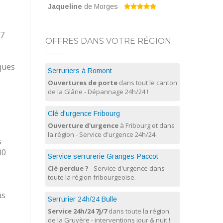
Jaqueline
de Morges
/7
OFFRES DANS VOTRE RÉGION
ques
Serruriers à Romont
Ouvertures de porte
dans tout le canton
de la Glâne - Dépannage 24h/24 !
Clé d'urgence Fribourg
Ouverture d'urgence
à Fribourg et dans
la région - Service d'urgence 24h/24.
s
30
Service serrurerie Granges-Paccot
Clé perdue ?
- Service d'urgence dans
toute la région fribourgeoise.
us
Serrurier 24h/24 Bulle
Service 24h/24 7j/7
dans toute la région
de la Gruyère - interventions jour & nuit !