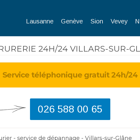
Lausanne
Genève
Sion
Vevey
N
RURERIE 24H/24 VILLARS-SUR-G
Service téléphonique gratuit 24h/24
J'ai perdu ma clé en 
weekend. Heureusem
monteur est arrivé 
et a pu ouvrir ma po
026 588 00 65
d'entrée.
Dave
de Bulle
urier - service de dépannage - Villars-sur-Glâne