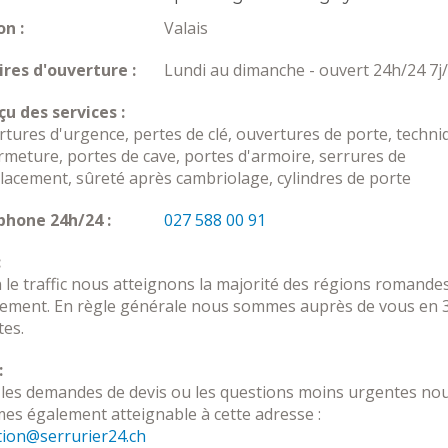
n :
Valais
res d'ouverture :
Lundi au dimanche - ouvert 24h/24 7j
u des services :
tures d'urgence, pertes de clé, ouvertures de porte, techni
rmeture, portes de cave, portes d'armoire, serrures de
acement, sûreté après cambriolage, cylindres de porte
phone 24h/24 :
027 588 00 91
:
 le traffic nous atteignons la majorité des régions romande
dement. En règle générale nous sommes auprès de vous en 
es.
:
les demandes de devis ou les questions moins urgentes no
s également atteignable à cette adresse :
tion@serrurier24.ch