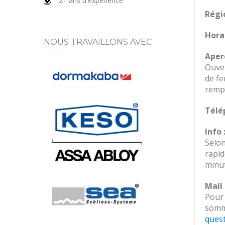
21 ans d'expérience
Régio
Horai
NOUS TRAVAILLONS AVEC
Aperç
Ouver
de fe
rempl
Télé
Info 
Selon
rapi
minut
Mail 
Pour 
somme
ques