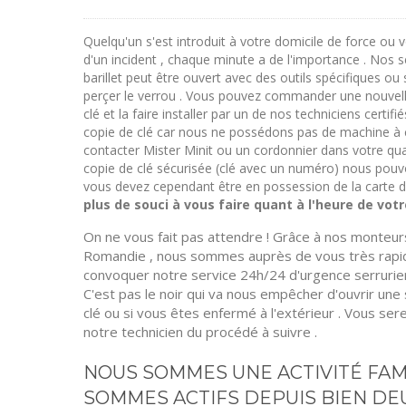
Quelqu'un s'est introduit à votre domicile de force ou 
d'un incident , chaque minute a de l'importance . Nos s
barillet peut être ouvert avec des outils spécifiques ou 
perçer le verrou . Vous pouvez commander une nouvelle
clé et la faire installer par un de nos techniciens certi
copie de clé car nous ne possédons pas de machine à ce
contacter Mister Minit ou un cordonnier dans votre qua
copie de clé sécurisée (clé avec un numéro) nous po
vous devez cependant être en possession de la carte d
plus de souci à vous faire quant à l'heure de vot
On ne vous fait pas attendre ! Grâce à nos monteurs
Romandie , nous sommes auprès de vous très rapid
convoquer notre service 24h/24 d'urgence serrurier 
C'est pas le noir qui va nous empêcher d'ouvrir une
clé ou si vous êtes enfermé à l'extérieur . Vous ser
notre technicien du procédé à suivre .
NOUS SOMMES UNE ACTIVITÉ FAM
SOMMES ACTIFS DEPUIS BIEN DE