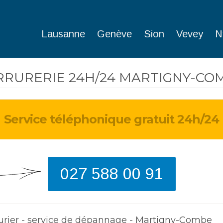
Lausanne
Genève
Sion
Vevey
N
RRURERIE 24H/24 MARTIGNY-CO
Service téléphonique gratuit 24h/24
J'ai perdu ma clé en 
weekend. Heureusem
monteur est arrivé 
et a pu ouvrir ma po
027 588 00 91
d'entrée.
Dave
de Bulle
urier - service de dépannage - Martigny-Combe